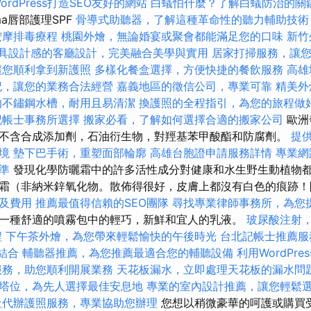
ordPress打造SEO友好的網站
白蟻怕什麼？了解白蟻防治的關
rma唇部護理SPF
骨導式助聽器，了解這種革命性的聽力輔助技術
按摩排毒療程
桃園外燴，無論婚宴或聚會都能滿足您的口味
新竹
具設計感的客廳設計，完美融合美學與實用
居家打掃服務，讓
讓您順利拿到新護照
多樣化餐盒選擇，方便快捷的餐飲服務
高雄
記，讓您的業務合法經營
嘉義地區的徵信公司，專業可靠
精美外
的不鏽鋼水槽，耐用且易清潔
換護照的全程指引，為您的旅程做
記帳士事務所選擇
搬家必看，了解如何選擇合適的搬家公司
歐洲
不含合成添加劑，石油衍生物，對羥基苯甲酸酯和防腐劑。
提
境
墊下巴手術，重塑面部輪廓
高雄台胞證申請服務詳情
專業網
準
發現化學防曬霜中的許多活性成分對健康和水生野生動植物都
霜（非納米鋅氧化物。散佈得很好，皮膚上都沒有白色的痕跡！
及費用
推薦最值得信賴的SEO團隊
尋找專業律師事務所，為您
一種舒適的噴霧包中的輕巧，新鮮和宜人的乳液。
玻尿酸注射
程
下午茶外燴，為您帶來輕鬆愉快的午後時光
台北記帳士推薦服
的結合
輔聽器推薦，為您推薦最適合您的輔聽設備
利用WordPr
服務，助您順利開展業務
天花板漏水，立即處理天花板的漏水問
塔位，為先人選擇最佳安息地
專業的室內設計推薦，讓您輕鬆
社代辦護照服務，專業協助您辦理
您想以稍微豪華的呵護或購買