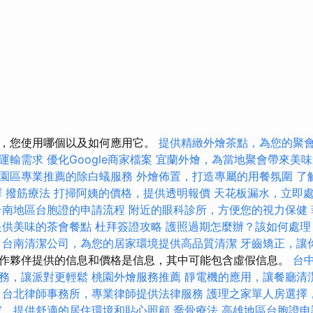
，您使用哪個以及如何應用它。
提供精緻外燴茶點，為您的聚
運輸需求
優化Google商家檔案
宜蘭外燴，為當地聚會帶來美味
園區專業推薦的除白蟻服務
外燴佈置，打造專屬的用餐氛圍
了
擇
撥筋療法
打掃阿姨的價格，提供透明報價
天花板漏水，立即
台南地區台胞證的申請流程
附近的眼科診所，方便您的視力保健
提供美味的茶會餐點
杜拜簽證攻略
護照過期怎麼辦？該如何處理
台南清潔公司，為您的居家環境提供高品質清潔
牙齒矯正，讓
作夥伴提供的信息和價格是信息，其中可能包含虛假信息。
台
務，讓派對更輕鬆
桃園外燴服務推薦
靜電機的應用，讓餐廳清
台北律師事務所，專業律師提供法律服務
護理之家單人房選擇
家，提供舒適的居住環境和貼心照顧
喬骨療法
高雄地區台胞證申