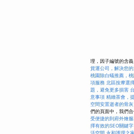
理，因子編號的含義
貨運公司，解決您的
桃園除白蟻推薦，桃
項服務
北區按摩選
題，避免更多損害
意事項
精緻茶會，
空間安置逝者的骨灰
們的頁面中，我們合
受便捷的到府外燴服
擇有效的SEO關鍵字
活空間
永和護理之