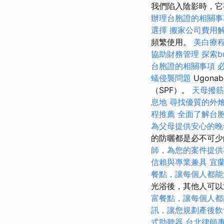
我們陷入陰影時，
辦理台胞證的相關事
選擇
搬家公司費用
頻繁使用。
美白療
協助財務管理
探索b
台胞證的相關事項
蟻侵襲問題
Ugon
（SPF）。
天母撥筋
息地
尋找優質的外
程推薦
全面了解台
為父母提供安心的晚
的防曬都是必不可
師，為您的案件提供
信賴與專業兼具
宜
餐點，讓每個人都能
光浴後，其他人可
富餐點，讓每個人都
訊，讓您規劃產後飲
式助聽器
台北律師