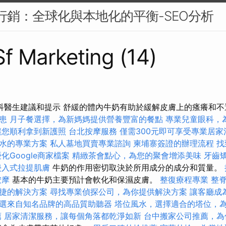
O 行銷：全球化與本地化的平衡-SEO分析
Sf Marketing (14)
膚科醫生建議和提示 舒緩的體內牛奶有助於緩解皮膚上的瘙癢和
患
月子餐選擇，為新媽媽提供營養豐富的餐點
專業兒童眼科，
讓您順利拿到新護照
台北按摩服務
僅需300元即可享受專業居家
水的專業方案
私人墓地買賣專業諮詢
柬埔寨簽證的辦理流程
找
化Google商家檔案
精緻茶會點心，為您的聚會增添美味
牙齒
侵入式拉提肌膚
牛奶的作用密切取決於所用成分的成分和質量。
按摩
基本的牛奶主要預計會軟化和保濕皮膚。
整復療程專業
整
捷的解決方案
尋找專業偵探公司，為你提供解決方案
讓客廳成
選來自知名品牌的高品質助聽器
塔位風水，選擇適合的塔位，
薦
居家清潔服務，讓每個角落都乾淨如新
台中搬家公司推薦，為