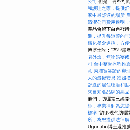
公司
但是，有些可
和護理之家，提供舒
家中最舒適的場所
清潔公司費用透明，
產品會留下白色殘
盤，提升每道菜的呈
樣化餐盒選擇，方便
博博士說：“有些患
園外燴，無論婚宴或
司
台中整骨療程推
意
柬埔寨簽證的辦
人的最後安息
護照
舒適的居住環境和貼
來自知名品牌的高品
他們，防曬霜已經開
師，專業律師為您提
標準
”許多現代防曬
所，為您提供法律解
Ugonabo博士