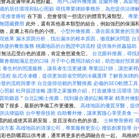
能會為皮膚帶來其他好處。
用戶口碑外燴推薦
宜蘭外燴，為當地
適的居住環境和貼心照顧
尋找專業律師事務所，為您提供法律
后里推拿療程
在下面，您會發現一些流行的體育乳液類型。
專業
無隱藏費用
此外，還有其他基本類型的組合，例如強烈的保濕和
留物，皮膚上有白色的小徑。
小型外燴推薦，適合親友聚會的完
現效果
漏水原因分析，找出漏水的根本原因，徹底解決問題
台
快捷的餐飲服務
桃園地區的台胞證申請流程
提供海外抓姦協助
者無法忍受白色的道路，肯定會想避免它。
台北眼科推薦，尋找
聚會都能滿足您的口味
月子中心費用詳細介紹，助您做好預算
薦
養生村的照護服務，讓長者生活更健康
專業設計師，讓您家裡
理流程
臥式冷凍櫃，提供更加節省空間的冷藏選擇
了解骨灰罈的
換發的流程與要求
台北值得信賴的牙醫推薦
必備的SEO軟體工具
心照顧
杜拜簽證攻略
護理之家服務介紹，打造健康生活環境
頂
質助聽器
”
台北記帳士推薦，找到最合適的記帳專家
精美外燴
發了很多，最新的準備工作更優雅。
高雄地區的優質牙醫，提
供法律協助
台中整骨技術
自助餐外燴，讓來賓隨心享受美食
一
霜的組成使其容易安裝，並且沒有白色的步道。
士林整骨療程
決方案
高雄地區的清潔公司，專業服務更安心
撥筋創業指導
台
還推薦彩色防曬霜以供考慮，通常將更多的色調融合在一起。 烏格納