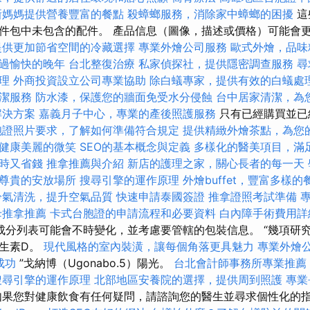
新媽媽提供營養豐富的餐點
殺蟑螂服務，消除家中蟑螂的困擾
這
件包中未包含的配件。 產品信息（圖像，描述或價格）可能會
提供更加節省空間的冷藏選擇
專業外燴公司服務
歐式外燴，品味
過愉快的晚年
台北整復治療
私家偵探社，提供隱密調查服務
尋
理
外商投資設立公司專業協助
除白蟻專家，提供有效的白蟻處
潔服務
防水漆，保護您的牆面免受水分侵蝕
台中居家清潔，為
解決方案
嘉義月子中心，專業的產後照護服務
只有已經購買並已
胞證照片要求，了解如何準備符合規定
提供精緻外燴茶點，為您
健康美麗的微笑
SEO的基本概念與定義
多樣化的醫美項目，滿
時又省錢
推拿推薦與介紹
新店的護理之家，關心長者的每一天
尊貴的安放場所
搜尋引擎的運作原理
外燴buffet，豐富多樣
冷氣清洗，提升空氣品質
快速申請泰國簽證
推拿證照考試準備
母推拿推薦
卡式台胞證的申請流程和必要資料
白內障手術費用詳
成分列表可能會不時變化，並考慮要管轄的包裝信息。 “幾項研
生素D。
現代風格的室內裝潢，讓每個角落更具魅力
專業外燴
成功
”戈納博（Ugonabo.5）陽光。
台北會計師事務所專業推薦
搜尋引擎的運作原理
北部地區安養院的選擇，提供周到照護
專業
果您對健康飲食有任何疑問，請諮詢您的醫生並尋求個性化的