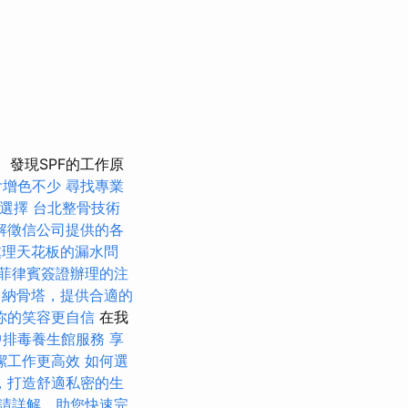
發現SPF的工作原
會增色不少
尋找專業
選擇
台北整骨技術
解徵信公司提供的各
處理天花板的漏水問
菲律賓簽證辦理的注
納骨塔，提供合適的
你的笑容更自信
在我
中排毒養生館服務
享
潔工作更高效
如何選
，打造舒適私密的生
請詳解，助您快速完