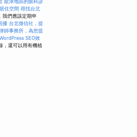
鬆
龍潭地區的眼科診
居住空間
尋找台北
，我們應該定期申
困擾
台北徵信社，提
律師事務所，為您提
ordPress SEO效
線，還可以用有機植