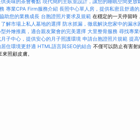
提供美味的茶會餐點
現代簡約主臥室設計，讓您的睡眠空間更放
務
專業CPA Firm服務介紹
長照中心單人房，提供私密且舒適的
協助您的業務成長
台胞證照片要求及規範
在穩定的一天停留時
，了解市場上私人墓地的選擇
防水抓漏，徹底解決您家中的漏水
小型外燴推薦，適合親友聚會的完美選擇
大里整骨服務
尋找專業
北月子中心，提供安心的月子照護環境
申請台胞證照片規範
提高W
的居住環境更舒適
HTML語言與SEO的結合
不僅可以防止有害射
E來照顧皮膚。