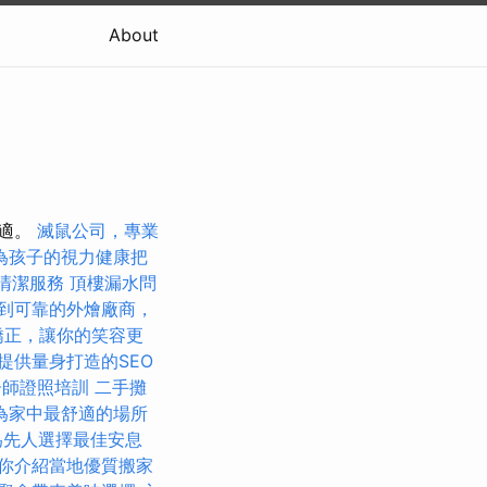
About
不適。
滅鼠公司，專業
為孩子的視力健康把
清潔服務
頂樓漏水問
到可靠的外燴廠商，
矯正，讓你的笑容更
提供量身打造的SEO
脊師證照培訓
二手攤
為家中最舒適的場所
為先人選擇最佳安息
你介紹當地優質搬家