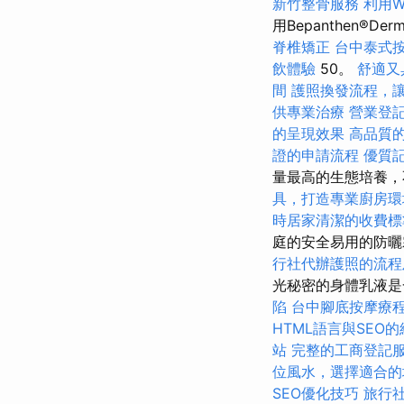
新竹整骨服務
利用W
用Bepanthen®De
脊椎矯正
台中泰式
飲體驗
50。
舒適又
間
護照換發流程，
供專業治療
營業登
的呈現效果
高品質
證的申請流程
優質
量最高的生態培養，
具，打造專業廚房環
時居家清潔的收費標
庭的安全易用的防曬
行社代辦護照的流程
光秘密的身體乳液是
陷
台中腳底按摩療
HTML語言與SEO
站
完整的工商登記
位風水，選擇適合的
SEO優化技巧
旅行