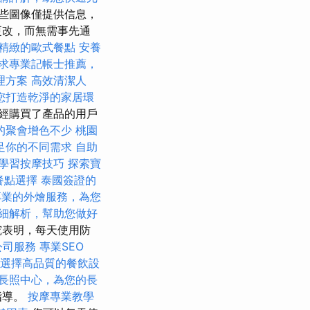
些圖像僅提供信息，
更改，而無需事先通
精緻的歐式餐點
安養
求專業記帳士推薦，
理方案
高效清潔人
您打造乾淨的家居環
經購買了產品的用戶
的聚會增色不少
桃園
足你的不同需求
自助
學習按摩技巧
探索寶
的餐點選擇
泰國簽證的
專業的外燴服務，為您
細解析，幫助您做好
究表明，每天使用防
公司服務
專業SEO
選擇高品質的餐飲設
長照中心，為您的長
指導。
按摩專業教學