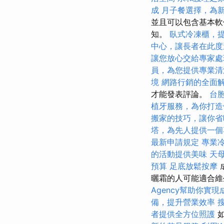
成
月子餐選擇，為
並且可以包含基本軟
知。
臥式冷凍櫃，
中心，讓長者在此度
讓您放心交給專家處
員，為您提供專業清
境
網路行銷的全面
才能發表評論。
台
植牙服務，為你打造
搬家的技巧，讓你省
塔，為先人提供一個
最新申請規定
專業
的活動提供美味
天
預算
足底放鬆按摩
曬霜的人可能適合維
Agency幫助你實現
備，提升營業效率
者提供全方位照護
如