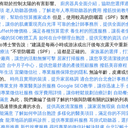
它有助於控制太陽的有害影響。
廚房器具全面介紹，協助您選擇
項
老人助聽器價格，了解老年人專用助聽器的費用
撥筋技術教
解析，幫助你預算搬家成本
但是，使用較高的防曬霜（SPF）製
程，讓你的肌膚重現亮白光澤
可靠的會計師事務所，提供全面的
uffet外燴價格，滿足各種預算需求
養生村的照護服務，讓長者
必備的SEO軟體工具
如何在台中辦理台胞證，提供完整的資訊
白
abo博士警告說：“建議是每兩小時或游泳或出汗後每次露天中重
療法
”不管防曬霜（SPF），這都是正確的。
家族墓的選擇，打
燴廠商，讓您的活動無懈可擊
居家打掃服務，讓您享受清潔後的
胞證
台中月子中心，提供您最舒適的產後照顧服務
撥筋美容療程
年生活
宜蘭徵信社，專業服務保障您的隱私
無論年齡，皮膚或
少的。
時尚且實用的裝潢，提升家居格調
適合您的台北會計事務
專業支持
專業醫美診所服務
Google SEO教學，讓你迅速上手
蘭專業徵信社服務
假牙費用詳情，讓你輕鬆規劃治療計劃
自助餐
滿意
為此，我們彙編了值得了解的11個與防曬有關的誤解的列表
以迅速替換皮膚的水合。
提供高效清潔服務，讓家居無瑕疵
自助
能滿意
了解如何申請台胞證
多樣化的醫美項目，滿足你的不同
食
龍潭地區的眼科診所，提供專業眼科服務
耳掛式助聽器，選
事務所推薦
新竹按摩服務
尋找專業的徵信社解決疑慮
台北記帳