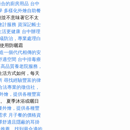
適合的廚房用品
台中
學
多樣化外燴自助餐
劑並不意味著它不太
會計服務
資深記帳士
生活更健康
台中辦理
蟻防治，專業處理白
新使用防曬霜
造一個代代相傳的安
舒適空間
台中排毒療
高品質養老院服務，
生活方式如何，每天
所
尋找經驗豐富的律
合法專業的徵信社，
外燴，提供各種豐富
。 夏季沐浴或曬日
餐外燴，提供各種豐
需求
月子餐的價格資
擇舒適且隱蔽的耳掛
士推薦，找到最合適的