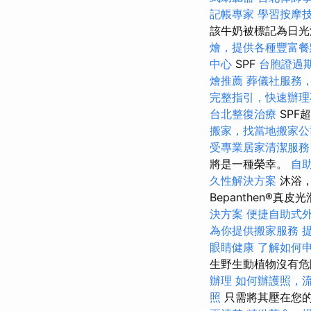
記帳專家
學習按摩
該牛奶被標記為日光
燴，提供各種豐富餐
中心
SPF
台胞證過
燴推薦
葬儀社服務
完整指引，快速辦理
台北整復治療
SPF
搬家，找當地搬家公
受專業居家清潔服務
將是一種榮幸。
自
久性解決方案
沐浴，
Bepanthen®
決方案
便捷自助式
為你提供搬家服務
眼睛健康
了解如何
生野生動植物沒有
辦理
如何辦護照，
照
只需將其壓在您