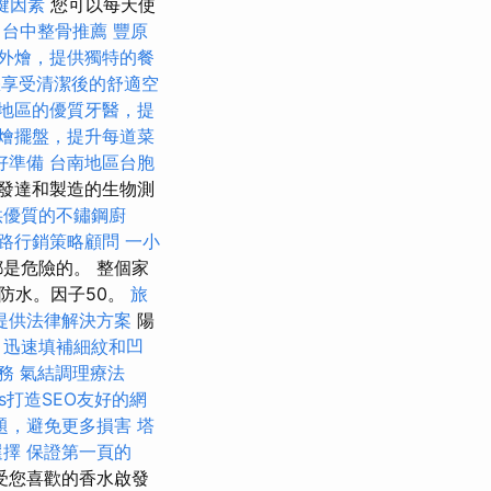
鍵因素
您可以每天使
台中整骨推薦
豐原
外燴，提供獨特的餐
您享受清潔後的舒適空
地區的優質牙醫，提
燴擺盤，提升每道菜
好準備
台南地區台胞
發達和製造的生物測
供優質的不鏽鋼廚
路行銷策略顧問
一小
是危險的。 整個家
防水。因子50。
旅
提供法律解決方案
陽
，迅速填補細紋和凹
務
氣結調理療法
ess打造SEO友好的網
題，避免更多損害
塔
選擇
保證第一頁的
受您喜歡的香水啟發