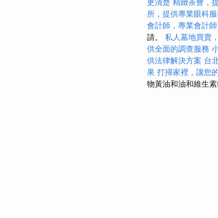
更清楚
精緻茶會，
所，提供專業眼科服
會計師，專業會計師
請。
私人墓地買賣
供全面的調查服務
供法律解決方案
台
果
打掃家裡，讓您
物黃油和油和維生素