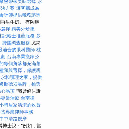
聚會帶來美味選擇
永
解決方案
讓客廳成為
會計師提供稅務諮詢
再生牛奶。 有防曬
美選擇
精美外燴擺
北記帳士推薦服務
多
，跨國調查服務
戈納
最適合的眼科醫師
桃
規劃
台南專業搬家公
的每個角落都充滿創
種類與選擇，保護親
永和護理之家，提供
級助聽器品牌，挑選
點心品項
“我曾經告訴
供專業治療
台南律
小時居家清潔的收費
尋找專業律師事務
中中清路按摩
博博士說：“例如，當