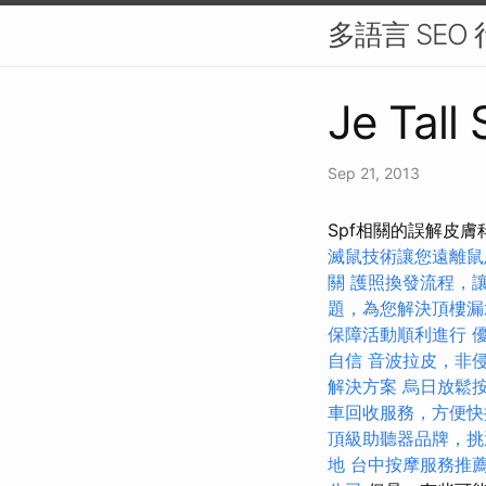
多語言 SE
Je Tall 
Sep 21, 2013
Spf相關的誤解皮
滅鼠技術讓您遠離鼠
關
護照換發流程，
題，為您解決頂樓漏
保障活動順利進行
優
自信
音波拉皮，非
解決方案
烏日放鬆
車回收服務，方便快
頂級助聽器品牌，挑
地
台中按摩服務推