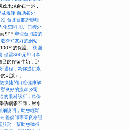
曬效果混合在一起，
求及規範
自助餐外
照護
台北台胞證辦理
人化空間
用戶口碑外
而SPF
辦理台胞證的
s打造SEO友好的網站
100％的保護。
桃園
擾
僅需300元即可享
自己的保留牛奶，那
牙過程，為你提供永
步的刺激）。
便快捷的口腔健康解
信譽良好的搬家公司，
適的眼科診所，確保
學防曬霜不同，對水
詳細說明，助您輕鬆
法
整復師專業資格證
器服務，幫助您聽得