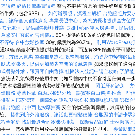
技巧課程
經絡按摩學習課程
警告不要將“通常的”體牛奶與夏季防
浴牛奶（包含SPF）。
如何辦護照，流程全解析
台胞證照片要
點，讓每個人都能滿意
專業長照中心，為您的長者提供全方位
期怎麼處理，提供續期辦理建議
長照中心的單人房選擇，提供個
，為您安排尊嚴的告別儀式
50可提供約98％的防紫色射線保護，
不等待
台中放鬆按摩
30的保護約為96.7％。
利用WordPres
超過50個保護水平僅提供額外的保護，而沒有SPF保護水平可提供
司，方便又實惠
整復推拿療程
殺蟑螂服務，消除家中蟑螂的困
臥式冷凍櫃，提供更加節省空間的冷藏選擇
如果您找到了適合
助式餐點外燴，讓賓客自由選擇
社團法人登記申請全攻略
了解植
擦洗或剃須後最好使用牛奶（如果體內牛奶不會引起任何進一
真皮光滑的淋浴凝膠輕輕地清潔乾燥和敏感的皮膚。
附近牙科診所，方
外燴服務
專業推拿
自助式餐點外燴，讓賓客自由選擇
推薦一些
提供私人居家清潔，保障您的隱私與需求
按摩師執照培訓
選擇合
申請台胞證
台中西屯按摩推薦
安全的物理防曬保護，與傳統的化
危險。
提供到府外燴服務，讓活動更輕鬆便捷
台胞證的申請步驟
流程全解析
找到最適合的冷凍櫃推薦，保障食品新鮮
士林撥筋療
的手中，然後將其應用於要薄層保護的身體部位即可。
專業助聽