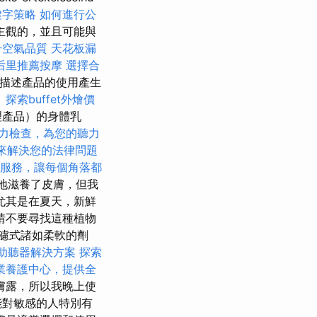
鍵字策略
如何進行公
主觀的，並且可能與
升空氣品質
天花板漏
后里推薦按摩
選擇合
容和所描述產品的使用產生
。
探索buffet外燴價
理產品）的身體乳
力檢查，為您的聽力
r 來解決您的法律問題
服務，讓每個角落都
好地滋養了皮膚，但我
尤其是在夏天，新鮮
請不要尋找這種植物
濾式諸如柔軟的劑
助聽器解決方案
探索
業養護中心，提供全
膚露，所以我晚上使
能對敏感的人特別有