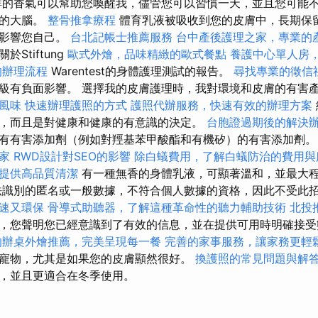
鮮的香氣可以幫助您喚醒我，儘管您可以習慣一天，並且您可能
您的大腦。
整骨推拿療程
體育乳液被吸收到您的皮膚中，長期保
會影響您自己。
台北記帳士推薦服務
台中產後護理之家，專業的
Stiftung
歐式外燴，品味精緻的歐式餐點
養護中心單人房
的辦理流程
Warentest的身體護理測試的報告。
尋找專業的徵信
級有負面影響。 選擇我的皮膚護理時，我對環境和皮膚的有害
風味
快速辦理護照的方式
護照代辦服務，快速有效的辦理方案
，而且是對健康和健康的有意識的決定。
台胞證過期後的解決
有有害添加劑（例如對羥基苯甲酸酯和有機矽）的有害添加劑
家
RWD設計對SEO的影響
除白蟻費用，了解白蟻防治的費用與
提供高品質清潔
有一種無香的身體乳液，可顯著溫和，並最大
法識別的匿名或一般數據，不符合個人數據的資格，因此不受此
速又環保
骨導式助聽器，了解這種革命性的聽力輔助技術
北投
，您聲明您已經意識到了有效的信息，並在提供可用時明確接受
的辦桌外燴推薦，完美呈現每一餐
完善的家事服務，讓家務更輕
寵物，尤其是如果您的皮膚顯然很好。
換護照的常見問題與解
，並且更適合在冬季使用。