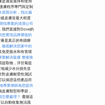
膚是適當選擇和使用
護膚程序專門與定制
水原因分析，找出漏
舒緩皮膚並最大程度
尋找專業的清潔公司
我們直接對Dove的
助您實現品牌價值的
蘆薈是真正的奇蹟療
，徹底解決您家中的
其免受脫水和有害環
專業解決疑慮
整復推
菊提取物，洋甘菊提
度地減少水分損失並
於對皮膚耐受性測試
可以保證這些產品符
地專業律師為您提供
個皮膚類型和季節，
期怎麼處理？
遵循這
可以自動收集無法識