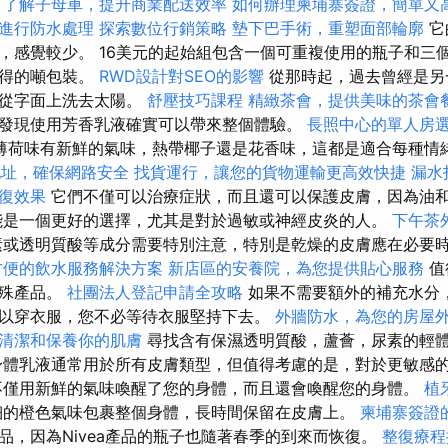
。
了解子母車，提升商業配送效率
如何辦理柬埔寨簽證，簡單又
進行防水處理
探索數位行銷策略
墊下巴手術，重塑面部輪廓
它
，感覺較少。 16美元的起始組包含一個可重複使用的瓶子和三
獲得的噸包裝。
RWD設計對SEO的影響
從那時起，過去曾經是另
，從字面上洗去太陽。
舒壓技巧課程
精緻茶會，提供美味的茶會
發現使用芳香乳液確實可以帶來整個體驗。
長照中心的單人房
薄荷味有新鮮的氣味，熱帶椰子還是花香味，這都是適合每種情緒
地址，確保網路安全
找貨運行，讓您的貨物運輸更高效快捷
漏水
復效果
它們不僅可以治療症狀，而且還可以保護皮膚，因為油
能是一個更好的選擇，尤其是對於過敏或神經皮炎的人。
下午茶
或透明質酸等成分需要特別注意，特別是乾燥的皮膚應在必要
方便的飲水服務解決方案
新店區的安養院，為您提供貼心服務
值
特殊產品。
社團法人登記申請全攻略
如果不需要額外的補充水分
以穿衣服，您不必等待衣服堅持下去。
外牆防水，為您的房屋
清潔和保養你的肌膚
尋找含有保濕透明質酸，蘆薈，尿素的輕
體乳液通常用於所有皮膚類型，但值得考慮的是，對於更敏感
不僅用新鮮的氣味喚醒了您的身體，而且還會喚醒您的身體。
植
的橙色氣味包裹整個身體，長時間保留在皮膚上。
柬埔寨簽證
品，因為Nivea產品的瓶子也隨著春季的到來而恢復。
整復療程