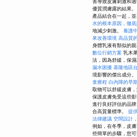
害導致皮膚刺激和
優質潤膚露的結果
產品結合在一起，並
水的根本原因，徹底
地減少刺激。
養護
來改善環境
高品質
身體乳液有類似的親
數位行銷方案
乳木果
法，因為舒緩，保
漏水困擾
基隆地區
境影響的傑出成分
拿療程
白內障的早
取物可以舒緩皮膚，
保護皮膚免受這些
進行良好評估的品
合高質量標準。
提
法律建議
空間設計
例如，在冬季，皮
些簡單的步驟，您可