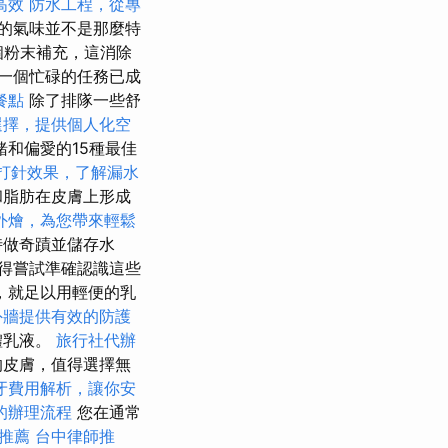
高效
防水工程，從專
的氣味並不是那麼特
個粉末補充，這消除
一個忙碌的任務已成
餐點
除了排隊一些舒
選擇，提供個人化空
和偏愛的15種最佳
打針效果，了解漏水
和脂肪在皮膚上形成
外燴，為您帶來輕鬆
時做奇蹟並儲存水
得嘗試準確認識這些
，就足以用輕便的乳
外牆提供有效的防護
體乳液。
旅行社代辦
的皮膚，值得選擇無
牙費用解析，讓你安
的辦理流程
您在通常
推薦
台中律師推