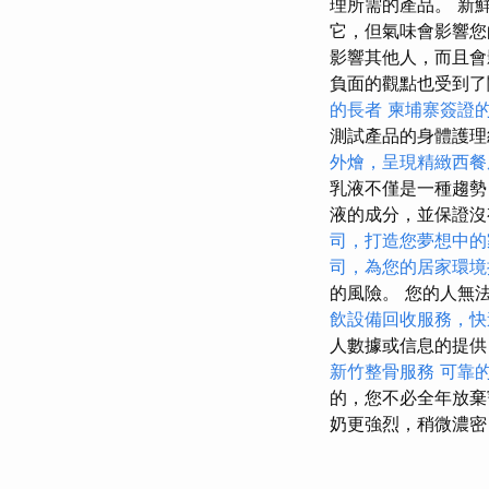
理所需的產品。 新
它，但氣味會影響
影響其他人，而且
負面的觀點也受到了關於
的長者
柬埔寨簽證
測試產品的身體護理
外燴，呈現精緻西餐
乳液不僅是一種趨勢
液的成分，並保證沒
司，打造您夢想中的
司，為您的居家環境
的風險。 您的人無
飲設備回收服務，快
人數據或信息的提供
新竹整骨服務
可靠
的，您不必全年放棄
奶更強烈，稍微濃密