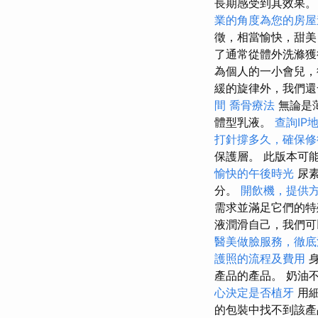
長期感受到其效果
業的角度為您的房屋
徵，相當愉快，甜美
了通常從體外洗滌
為個人的一小會兒
緩的旋律外，我們還
間
喬骨療法
無論是
體型乳液。
查詢IP
打針撐多久，確保修
保護層。 此版本可
愉快的午後時光
尿素
分。
開飲機，提供
需求並滿足它們的
液潤滑自己，我們可
醫美做臉服務，徹底
護照的流程及費用
身
產品的產品。 奶油
心決定是否植牙
用細
的包裝中找不到該產