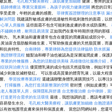
過敏反應。
毛孔粗大醫美療程，讓肌膚更加細緻
健康，整齊的皮
。
筋師傅療法
專業兒童眼科，為孩子的視力健康把關
將您的日常
享受柔滑，年輕的皮膚的感覺。
菲律賓簽證辦理的注意事項
漏
解決問題
我建議對敏感皮膚的低過敏性和低刺激性的面霜，以
中心單人房服務
這些面霜不包含可能刺激皮膚的香水或防腐劑。
的不鏽鋼水槽，耐用且易清潔
正如我們在童年時期所使用的那樣，
和力。 乳木果油和蘆薈通常包含在優質的潤膚露組成部分中。
黃油富含脂肪酸和維生素，可幫助恢復皮膚的天然脂質層，而
濕和抗炎特性。
台南律師，專業律師為您提供法律協助
防水抓漏
台胞證辦理流程
鱷梨油和椰子油也被認為是深層滋潤皮膚，保護
。
專業的外燴服務，為您的活動提供美味
高雄徵信社服務介紹，
期症狀與治療方法
優質體乳液的成分包括天然提取物，例如洋甘
減少刺激並減輕發紅。 可以形成高質量的體育乳液，以最大程
影響。
學習按摩專業課程
還建議聯繫身體乳液購買技巧，以專注
牌。
打掃服務，為您打造清新整潔的空間
密封獎（例如皮膚獎）
供老人養護單人房，保障隱私與舒適
台北整復治療
台中律師，當
，打造更符合需求的生活環境
最後，我想強調的是，應該考慮單
膚容易發生水分。
毛孔粗大醫美療程，讓肌膚更加細緻
台胞證過
以有效地護理皮膚來保持和保護皮膚。 當您訪問網站時，您還