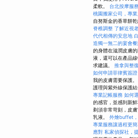
柔軟。
台北按摩服
桃園搬家公司，專業
自努斯金的香草餅乾
脊椎調整
了解近視
代代相傳的安息地
造獨一無二的宴會餐
的身體在滋潤皮膚的
液，還可以在產品線
求建議。
推拿與整
如何申請菲律賓簽證
我的皮膚需要保護
護理與紫外線保護結
專業記帳服務
如何選
的感官，並感到新鮮
剃須非常苛刻，皮
乳液。
外燴buffe
專業服務讓過程更簡
應對
私家偵探社，