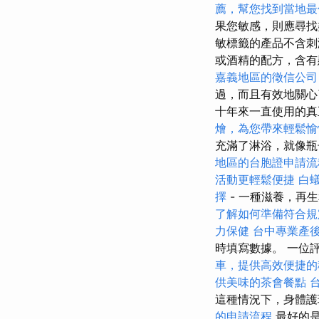
薦，幫您找到當地最
果您敏感，則應尋
敏標籤的產品不含刺
或酒精的配方，含有
嘉義地區的徵信公司
過，而且有效地關
十年來一直使用的
燴，為您帶來輕鬆愉
充滿了淋浴，就像瓶
地區的台胞證申請流
活動更輕鬆便捷
白
擇
- 一種滋養，再
了解如何準備符合規
力保健
台中專業產
時填寫數據。 一位
車，提供高效便捷的
供美味的茶會餐點
這種情況下，身體護
的申請流程
最好的是由