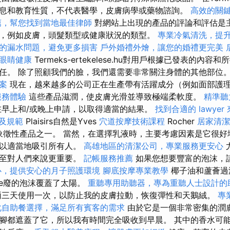
息和教育性質，不代表醫學，皮膚病學或藥物諮詢。
高效的關
薦，幫您找到當地最佳律師
對網站上出現的產品的評論和評估是
，例如皮膚，頭髮類型或健康狀況的類型。
專業冷氣清洗，提
的漏水問題，避免更多損害
戶外婚禮外燴，讓您的婚禮更完美
眼睛健康
Termeks-ertekelese.hu對用戶根據已發表的內
任。 除了照顧我們的臉，我們還需要非常關注身體的其他部位
案
現在，越來越多的公司正在生產帶有活躍成分（例如面部護
服務體驗
這些產品滋潤，使皮膚光滑並導致極端柔軟度。
精準聽
早上和/或晚上申請，以取得適當的結果。
找到合適的 lawye
及規範
Plaisirs自然是Yves
穴道按摩技術課程
Rocher
居家清潔
h的象徵性產品之一。 當然，在選擇乳液時，主要考慮因素是它很
可以適當地吸引所有人。
高雄地區的清潔公司，專業服務更安心
甚至對人們來說更重要。
記帳服務推薦
如果您想要豐富的泡沫，
心，提供安心的月子照護環境
腳底按摩專業教學
椰子油和蘆薈過
de廢的泡沫覆蓋了太陽。
重聽專用助聽器，專為重聽人士設計的
三天使用一次，以防止我的皮膚拉動，恢復彈性和天鵝絨。
專
化自助餐選擇，滿足所有賓客的需求
由於它是一個非常密集的潤
腳都遮蓋了它，所以我有時間完全吸收到早晨。 其中的香水可