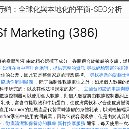
O 行銷：全球化與本地化的平衡-SEO分析
 Sf Marketing (386)
最好的身體乳液 由於精心選擇了成分，香脂適合於敏感的皮膚，
務
如何在台中辦理台胞證，提供完整的資訊
尋找經驗豐富的律師
最佳的公差，因此它是整個家庭的理想選擇。
尋找專業的記帳士
，協助你解開疑團
，除了強制性數據處理之外；如果個人數據的
科學研究的；以及其他法律規定的案件。
宜蘭台胞證的申請與
數據控制器可以使用個人數據，則個人數據將由數據控制器糾
乳液，富含竹提取物和牛奶蛋白，使皮膚柔軟和水合使皮膚變得
直用Garnier的紅瓶產品代替果味濃郁的身體乳液，以減輕極
nnifier季節中使用的潤膚露，因為它很容易吸收，但是由於其
務，徹底清潔和保養你的肌膚
新竹按摩服務
通常，每天使用一次