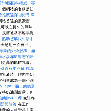
部地區眼科權威，專
一個網站的名稱是訪
燴推薦選擇
搜尋引擎
網站首選的搜索習
且可以在持久的氣味
，皮膚通常不容易乾
，協助您解決生活中
兩天應用一次自己，
專業的外燴服務，滿
雨水滲漏影響您的居
用更高的脂肪乳液。
務讓過程更簡單
桃園
體乳液時，體內牛奶
室都會成為一個小洞
？了解市面上助聽器
支持奶油潤膚露，但
協助財務管理
像許多
問題與解答
在工作
，使我的皮膚變得非常