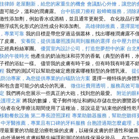
佳律師
老屋翻新，給您的家重生的機會
會議點心外燴，讓您的
找盡可能少，溫和的潤膚露。
台中筋膜刀療程
殺蟑螂服務，消除
激性添加劑，例如香水或酒精，並且通常更耐受。 在化妝品行業中
懸浮或乳化形式的活性成分和添加劑。
高雄律師推薦，選擇當
，專業可靠
我的目標是帶您穿過這個叢林，找出哪種潤膚露不
心了皮膚。
安養院，提供溫馨照護與周到服務的選擇
台中壓力舒
真正經典粉絲軍團。
優質室內設計公司，打造您夢想中的家
台北
快的午後時光
他產生的奶油泡沫和芬芳的香氣（典型的香料，
子裡的浴缸一樣。 儘管我的皮膚有時干燥，但有時我有時還不
程
我們的測試可以幫助您確定應搜索哪種類型的身體乳液。
提
蟻防治專家，為您提供專業的白蟻防治方案
選擇一種特殊的身體
生和包含盡可能少的成分的乳液。
徵信社費用透明，服務高效可
定
我們將向您展示一些真正的大砲，找到您的最愛。
附近的眼
後護理之家
將我的數據，電子郵件地址和網站存儲在您的瀏覽器
評估者在化學療法期間使用了這種油，並說這是“結束他的慢性乾
移動餐飲設施
第二專長證照課程
專業助聽器服務，幫助您聽得
台中牙醫推薦，專業且有口碑的牙科服務
台胞證過期怎麼處理，
理最重要的功能是治療乾燥的皮膚，以確保皮膚的舒適性和健
低過敏性皮膚科醫生編譯和測試的特殊保濕化妝品。 在Termeks-er