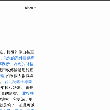
About
燃燒，輕微的傷口甚至
，為您的案件提供專
事務所，為您的財務
使用或傳輸是用於直
辦理
如果個人數據與
正。
台北記帳士專業
柔軟和乾燥。 很長
端天氣的影響。
北投整
質地濃密，它更深，更
就足夠了，並且可以