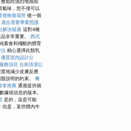
不會如此強烈地感知
留氣味，您不僅可以
產後恢復場所
後一個
，適合需要專業照護
社解決疑慮
這對4種
產品非常重要。
西式
純素食和殘酷的體育
辦法
精心選擇此類乳
。
優質室內設計公
服務項目
台南清潔公
程度地減少皮膚反應
招股說明的約束。
餐
推拿推薦
通過提供個
數據或信息的版本。
鬆
是的，這是可能
答
但是，某些體內牛