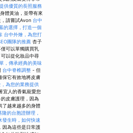
提供優質的長照服務
的身體黃油，並帶有來
，請嘗試Avon
台中
墓的選擇，打造一個
靠
台中外燴，為您打
SEO團隊的推薦
杏子
不僅可以單獨購買乳
，可以從化妝品中尋
單，傳承經典的美味
間
台中脊椎調整
- 但
確保它有效地將皮膚
士，為您的業務提供
帶著宜人的香氣寵愛您
多的皮膚護理，因為
供了越來越多的身體
基隆的台胞證辦理，
水發生時，如何快速
，因為這些是日常護