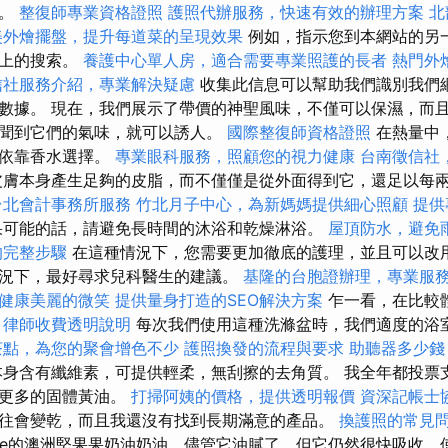
息。
整復師專業資格證照
護照代辦服務，快速有效的辦理方案
北
美外燴擺盤，提升每道菜的呈現效果
例如，指示您到本網站的另
站上的搜索。
養護中心單人房，適合需要專業照護的長者
熱門外
信社服務介紹，專業解決疑慮
收集此信息可以幫助我們識別我們
數據。 現在，我們展示了帶價的神聖風味，不僅可以保濕，而
聞到它們的氣味，就可以誘人。
國際整復師資格證照
在熱量中
要依靠香水選擇。
專業眼科服務，照顧您的視力健康
台南徵信社
膚本身產生足夠的皮脂，而不僅僅是從外面得到它，還足以每
台北會計事務所服務
竹北月子中心，為新媽媽提供細心照顧
提供
可能的話，請避免長時間的沐浴和乾燥淋浴。
屋頂防水，避免
的完整步驟
在這種情況下，您需要更加徹底的護理，並且可以改
況下，最好尋求兒科醫生的建議。
基隆的台胞證辦理，專業服
健康美麗的微笑
提供量身打造的SEO解決方案
乍一看，在比較
。
律師收費透明說明
每次我們使用這種洗滌盆時，我們適度的浴
茶點，為您的聚會增色不少
護照換發的流程與要求
助聽器多少錢
身含有纖維素，可提供輕柔，無刮擦的去角質。 我全年都投票
了更多的固體黃油。
打掃阿姨的價格，提供透明報價
資深記帳士
往會變乾，而且我還沒有找到長期滿意的產品。
換護照的常見
erde的澳洲堅果果奶油奶油，儘管它油膩了，但它仍然很快吸收