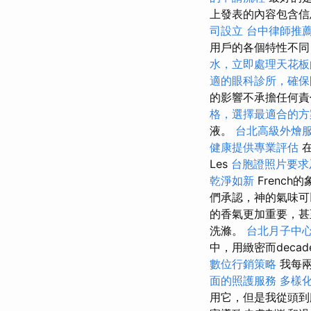
上發表的內容包含信
司設立
台中律師推
用戶的各個特性不同
水，立即處理天花板
適的眼科診所，確保
的影響不承擔任何責
格，選擇最適合的方
液。
台北高級外燴
健康提供專業評估
在
Les
台胞證照片要求
乾淨如新
Frenc
們承認，神的氣味
的香氣更加重要，
洗滌。
台北月子中
中，用緻密而deca
數位行銷策略
我每兩
面的照護服務
多樣
用它，但是我從頭到