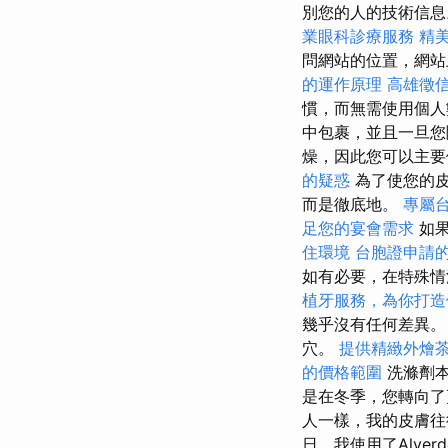
別您的人的技術信
業眼科診療服務
精
問網站的位置，網
的運作原理
高雄徵
慣，而無需使用個人
中包裹，並且一旦您
燥，因此您可以主
的疑惑
為了使您的皮
而是徹底地。
專屬
足您的宴會需求
如果
住環境
台胞證申請
如有必要，在特殊情
植牙服務，為你打造
幾乎沒有任何差異
穴。
提供精緻外燴
的價格範圍
洗滌劑本
是在冬季，您轉向
人一樣，我的皮膚往
日，我使用了Alv