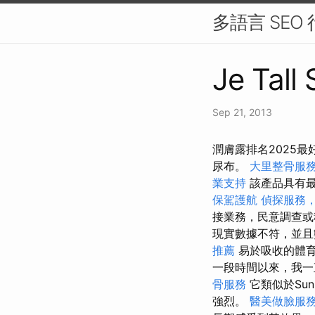
多語言 SE
Je Tall
Sep 21, 2013
潤膚露排名2025
尿布。
大里整骨服
業支持
該產品具有
保駕護航
偵探服務
接業務，民意調查或
現實數據不符，並且
推薦
易於吸收的體育
一段時間以來，我一
骨服務
它類似於Su
強烈。
醫美做臉服