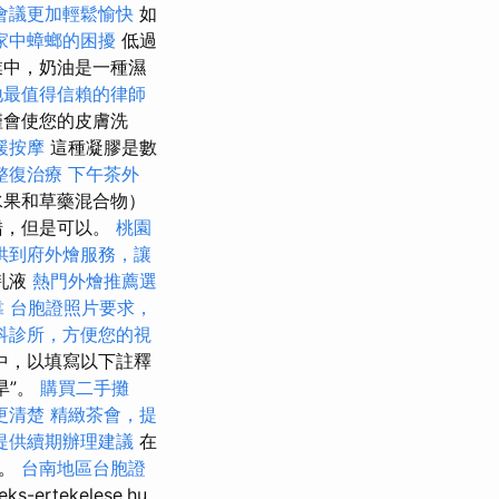
會議更加輕鬆愉快
如
家中蟑螂的困擾
低過
，奶油是一​​種濕
地最值得信賴的律師
僅會使您的皮膚洗
緩按摩
這種凝膠是數
整復治療
下午茶外
水果和草藥混合物）
錯，但是可以。
桃園
供到府外燴服務，讓
乳液
熱門外燴推薦選
靠
台胞證照片要求，
科診所，方便您的視
中，以填寫以下註釋
旱”。
購買二手攤
更清楚
精緻茶會，提
提供續期辦理建議
在
康。
台南地區台胞證
tekelese.hu