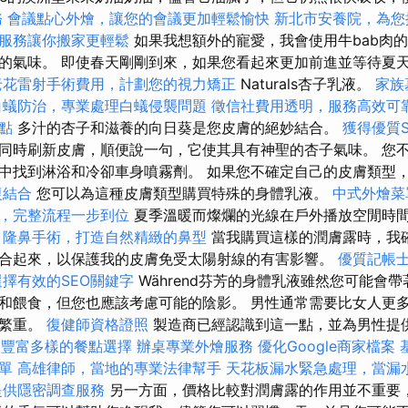
務
會議點心外燴，讓您的會議更加輕鬆愉快
新北市安養院，為您
服務讓你搬家更輕鬆
如果我想額外的寵愛，我會使用牛bab肉
的氣味。 即使春天剛剛到來，如果您看起來更加前進並等待夏天
老花雷射手術費用，計劃您的視力矯正
Naturals杏子乳液。
家族
白蟻防治，專業處理白蟻侵襲問題
徵信社費用透明，服務高效可
點
多汁的杏子和滋養的向日葵是您皮膚的絕妙結合。
獲得優質
同時刷新皮膚，順便說一句，它使其具有神聖的杏子氣味。 您
中找到淋浴和冷卻車身噴霧劑。 如果您不確定自己的皮膚類型
復結合
您可以為這種皮膚類型購買特殊的身體乳液。
中式外燴菜
，完整流程一步到位
夏季溫暖而燦爛的光線在戶外播放空閒時
。
隆鼻手術，打造自然精緻的鼻型
當我購買這樣的潤膚露時，我
合起來，以保護我的皮膚免受太陽射線的有害影響。
優質記帳
擇有效的SEO關鍵字
Während芬芳的身體乳液雖然您可能會
和餵食，但您也應該考慮可能的陰影。 男性通常需要比女人更
膚繁重。
復健師資格證照
製造商已經認識到這一點，並為男性提
t，豐富多樣的餐點選擇
辦桌專業外燴服務
優化Google商家檔案
單
高雄律師，當地的專業法律幫手
天花板漏水緊急處理，當漏
提供隱密調查服務
另一方面，價格比較對潤膚露的作用並不重要